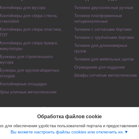
Контейнеры для мусора
Тележки двухколесные ручные
Контейнеры для сбора стекла,
Тележки платформенные
стеклобоя
четырехколесные
Контейнеры для сбора пластика,
Тележки с сетчатыми бортами
ПЭТ
Тележки с трубчатыми бортами
Контейнеры для сбора бумаги,
Тележки для длинномерных
макулатуры
грузов
Бункеры для строительного
Тележки для мебельных щитов
мусора
Ограждения для поддонов
Бункеры для крупногабаритных
Шкафы сетчатые металлические
отходов
Контейнерные площадки
Урны уличные металлические
Сайт создан на платформе Deal.by
Политика обработки файлов cookies
Обработка файлов cookie
Частное предприятие "СТО Складской техники" |
Пожаловаться на контент
s для обеспечения удобства пользователей портала и предоставления
Select Language
▼
Вы можете настроить файлы cookies или отключить их.