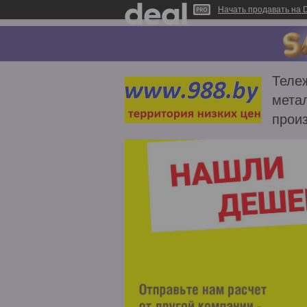
Начать продавать на D
Тележ
метал
прои