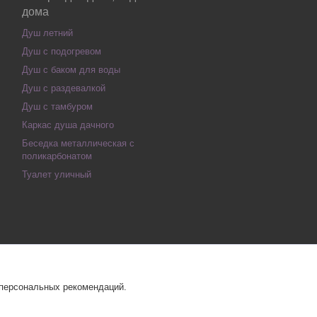
дома
Душ летний
Душ с подогревом
Душ с баком для воды
Душ с раздевалкой
Душ с тамбуром
Каркас душа дачного
Беседка металлическая с
поликарбонатом
Туалет уличный
 персональных рекомендаций.