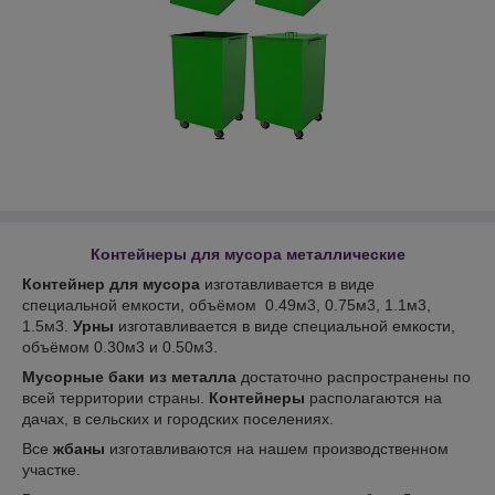
Контейнеры для мусора металлические
Контейнер для мусора
изготавливается в виде
специальной емкости, объёмом 0.49м
3
, 0.75м
3
, 1.1м
3
,
1.5м
3
.
Урны
изготавливается в виде специальной емкости,
объёмом 0.30м
3
и 0.50м
3
.
Мусорные баки из металла
достаточно распространены по
всей территории страны.
Контейнеры
располагаются на
дачах, в сельских и городских поселениях.
Все
жбаны
изготавливаются на нашем производственном
участке.