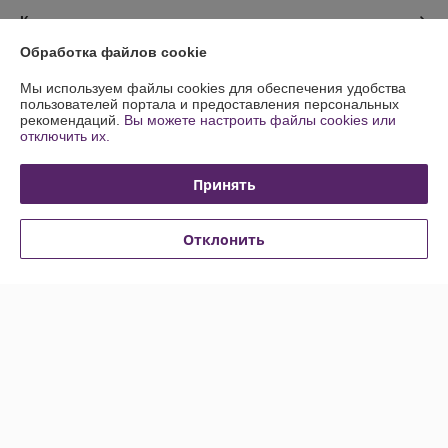
Контакты
Обработка файлов cookie
Доставка и оплата
Мы используем файлы cookies для обеспечения удобства
пользователей портала и предоставления персональных
График работы
рекомендаций.
Вы можете настроить файлы cookies или
отключить их.
Полная версия сайта
Принять
Политика обработки cookies
Отклонить
Сайт создан на платформе Deal.by
Информация для покупателя
Юридическое лицо:
Частное унитарное предприятие по оказанию
услуг "СТО Складской техники" (Частное предприятие "СТО Складской