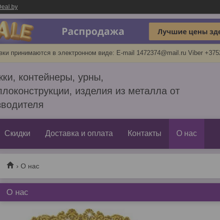
eal.by
вки принимаются в электронном виде: E-mail 1472374@mail.ru Viber +37
ки, контейнеры, урны,
локонструкции, изделия из металла от
зводителя
Скидки
Доставка и оплата
Контакты
О нас
О нас
О нас