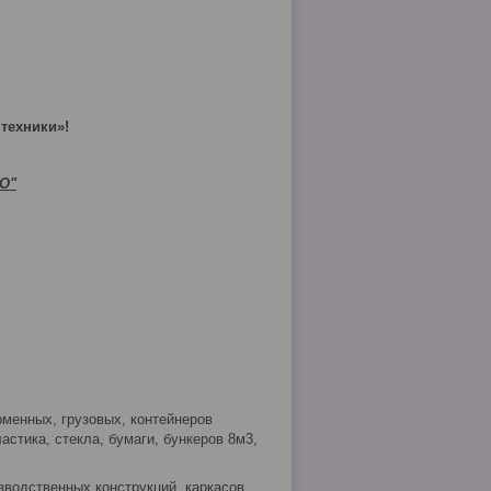
техники»!
О"
менных, грузовых, контейнеров
астика, стекла, бумаги, бункеров 8м3,
зводственных конструкций, каркасов,