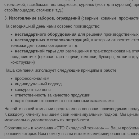
стеллажей, паркбоксов, велопарковок, курилок (мест для курения), 
стройплощадок, стоянок и т.д.)
3.
Изготовление заборов, ограждений
(сварные, кованые, профнасти
На сегодняшний день нами освоено производство
:
нестандартного оборудования
для решения производственных
нестандартных металлоконструкций
, к которым относятся ст
тележки для транспортировки и т.д.
нестандартной тары
для размещения и транспортировки на оте
предприятиях (цеховая тара: ящики, тележки, бункеры, лотки и др
конструкции)
Наша компания использует следующие принципы в работе
:
профессионализм
индивидуальный подход
конкурентные цены
ответственность за качество продукции
партнёрские отношения с постоянными заказчиками
На сайте нашей компании представлена основная производимая проду
К каждому клиенту мы ищем свой индивидуальный подход. Мы ценим 
максимально удовлетворить их потребности.
Обратившись в компанию «СТО Складской техники» ― Ваши проблемы
решении которых Вам помогут наши высококвалифицированные специ