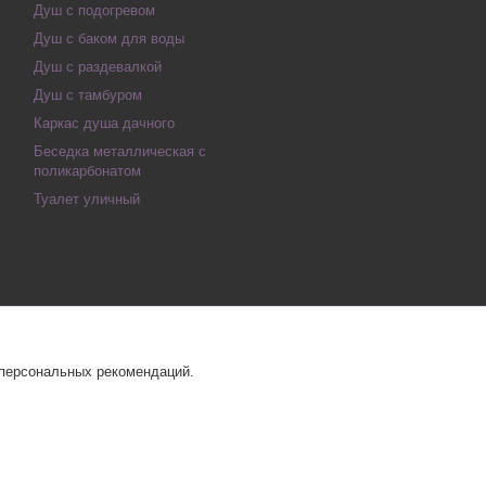
Душ с подогревом
Душ с баком для воды
Душ с раздевалкой
Душ с тамбуром
Каркас душа дачного
Беседка металлическая с
поликарбонатом
Туалет уличный
 персональных рекомендаций.