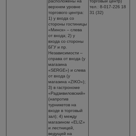
расположены на
торговый центр)
верхнем уровне
тел.: 8-017-226 18
торгового центра:
31 (32)
1) у входа со
стороны гостиницы
«Минск» – слева
от входа; 2) у
входа со стороны
БГУ и пр.
Независимости –
справа от входа (у
магазина
«SERGE») и слева
от входа (у
магазина «ZIKO»);
3) в гастрономе
«Радзивиловский»
(напротив
турникетов на
входе в торговый
зал); 4) между
магазином «ELIZ»
и лестницей,
ведущей на