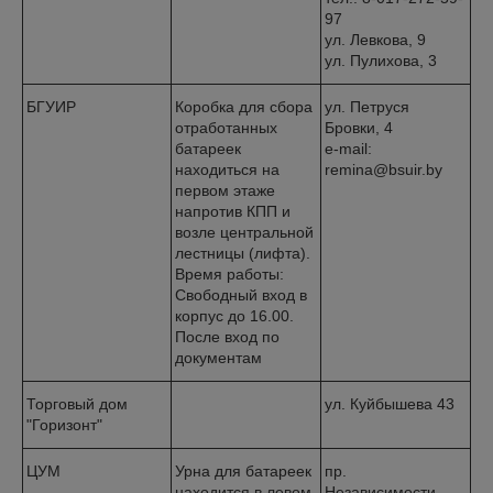
97
ул. Левкова, 9
ул. Пулихова, 3
БГУИР
Коробка для сбора
ул. Петруся
отработанных
Бровки, 4
батареек
e-mail:
находиться на
remina@bsuir.by
первом этаже
напротив КПП и
возле центральной
лестницы (лифта).
Время работы:
Свободный вход в
корпус до 16.00.
После вход по
документам
Торговый дом
ул. Куйбышева 43
"Горизонт"
ЦУМ
Урна для батареек
пр.
находится в левом
Независимости,