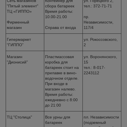
Сеть магазинов
Контейнер для
ул. Горецкого 2,
"Пятый элемент"
сбора батареек
тел.: 372-71-71
ТЦ «ГИППО»
Время работы:
10.00-21.00
пр.
Фирменный
Независимости,
магазин
Справа от входа
117/4
Гипермаркет
ул. Рокоссовского,
“ГИППО”
2
Магазин
Пластмассовая
ул. Воронянского,
"Дионисий"
коробка для
15
батареек стоит на
тел.: 8-017-
прилавке в вино-
2243112
водочном отделе.
При входе в
магазин налево.
Время работы:
ежедневно с 8:00
до 21:00
ТЦ "Столица"
Все урны для
пл. Независимости
батареек
(подземный