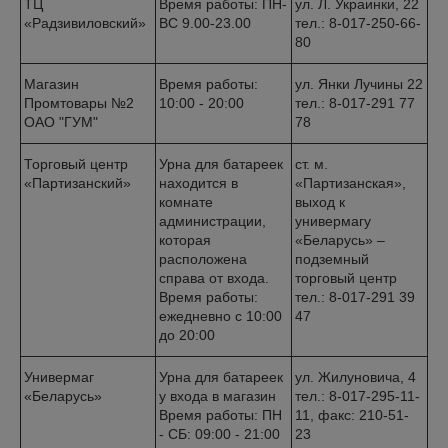
ТЦ
Время работы: ПН-
ул. Л. Украинки, 22
«Радзивиловский»
ВС 9.00-23.00
тел.: 8-017-250-66-
80
Магазин
Время работы:
ул. Янки Лучины 22
Промтовары №2
10:00 - 20:00
тел.: 8-017-291 77
ОАО "ГУМ"
78
Торговый центр
Урна для батареек
ст. м.
«Партизанский»
находится в
«Партизанская»,
комнате
выход к
администрации,
универмагу
которая
«Беларусь» –
расположена
подземный
справа от входа.
торговый центр
Время работы:
тел.: 8-017-291 39
ежедневно с 10:00
47
до 20:00
Универмаг
Урна для батареек
ул. Жилуновича, 4
«Беларусь»
у входа в магазин
тел.: 8-017-295-11-
Время работы: ПН
11, факс: 210-51-
- СБ: 09:00 - 21:00
23