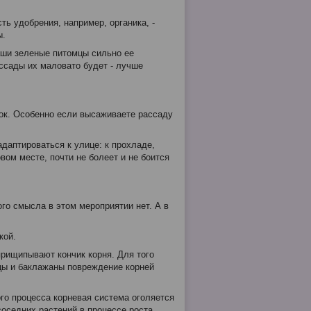
ть удобрения, например, органика, -
ы.
ваши зеленые питомцы сильно ее
ссады их маловато будет - лучше
док. Особенно если высаживаете рассаду
даптироваться к улице: к прохладе,
вом месте, почти не болеет и не боится
го смысла в этом мероприятии нет. А в
кой.
 прищипывают кончик корня. Для того
рцы и баклажаны повреждение корней
ого процесса корневая система оголяется
соседних растений в процессе роста