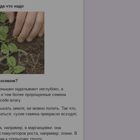
да что надо
посевом?
ернышки заделывают неглубоко, а
 и тем более пророщенные семена
себе влагу.
сыхать земля, ее можно полить. Так что,
аться:
сухие
семена прекрасно всходят,
а, например, в марганцовке: она
стимуляторов роста, например, эпине. В
ми к открытому грунту