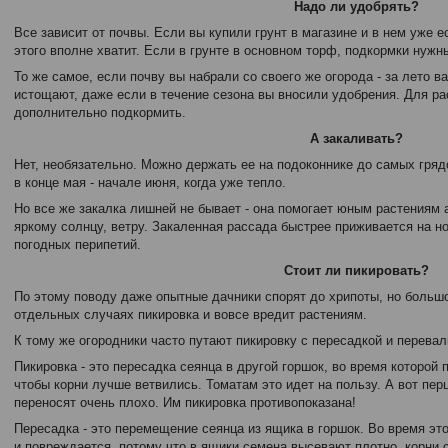
Надо ли удобрять?
Все зависит от почвы. Если вы купили грунт в магазине и в нем уже ес
этого вполне хватит. Если в грунте в основном торф, подкормки нужн
То же самое, если почву вы набрали со своего же огорода - за лето 
истощают, даже если в течение сезона вы вносили удобрения. Для ра
дополнительно подкормить.
А закаливать?
Нет, необязательно. Можно держать ее на подоконнике до самых гря
в конце мая - начале июня, когда уже тепло.
Но все же закалка лишней не бывает - она помогает юным растениям а
яркому солнцу, ветру. Закаленная рассада быстрее приживается на но
погодных перипетий.
Стоит ли пикировать?
По этому поводу даже опытные дачники спорят до хрипоты, но большо
отдельных случаях пикировка и вовсе вредит растениям.
К тому же огородники часто путают пикировку с пересадкой и перевал
Пикировка - это пересадка сеянца в другой горшок, во время которой
чтобы корни лучше ветвились. Томатам это идет на пользу. А вот пе
переносят очень плохо. Им пикировка противопоказана!
Пересадка - это перемещение сеянца из ящика в горшок. Во время эт
и повреждается, потому что в ящики семена высевают плотно, корни 