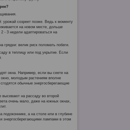
рее?
ащивания.
й: урожай созреет позже. Ведь к моменту
риживается на новом месте, дольше
 2 - 3 недели адаптироваться на
а грядки:
велик
риск поломать побеги.
аду в теплицу или под укрытие. Если
т.
одят окна. Например, если вы сеете на
е окно, молодым растениям вполне
- сгодятся обычные энергосберегающие
е высевают на рассаду во второй
вета очень мало, даже на южных окнах,
тит.
а подоконнике, а на столе или в глубине
ми энергосберегающими лампами в этом