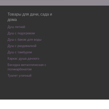
Товары для дачи, сада и
дома
Душ летний
Душ с подогревом
Душ с баком для воды
Душ с раздевалкой
Душ с тамбуром
Каркас душа дачного
Беседка металлическая с
поликарбонатом
Туалет уличный