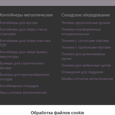
Контейнеры металлические
Складское оборудование
Контейнеры для мусора
Тележки двухколесные ручные
Контейнеры для сбора стекла,
Тележки платформенные
стеклобоя
четырехколесные
Контейнеры для сбора пластика,
Тележки с сетчатыми бортами
ПЭТ
Тележки с трубчатыми бортами
Контейнеры для сбора бумаги,
Тележки для длинномерных
макулатуры
грузов
Бункеры для строительного
Тележки для мебельных щитов
мусора
Ограждения для поддонов
Бункеры для крупногабаритных
Шкафы сетчатые металлические
отходов
Контейнерные площадки
Урны уличные металлические
Сайт создан на платформе Deal.by
Политика обработки файлов cookies
Обработка файлов cookie