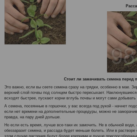
Расса
Стоит ли замачивать семена перед 
Это важно, если вы сеете семена сразу на грядки, особенно в мае. З
верхний слой почвы под солнцем быстро пересыхает. Наклюнувшиеся
всходят быстрее, пускают корни вглубь почвы и могут сами добывать 
А семена, посеянные в горшочки, у вас всегда под рукой - начнет под
если нет времени на дополнительные процедуры, можно не заморачив
правда, на
пару
дней дольше.
Но если есть время, лучше все-таки их замочить. Не в обычной воде, 
обеззаразит семена, и рассада будет меньше болеть. Или в растворе 
этом случае растения будут более крепкими и лучше приспособленны