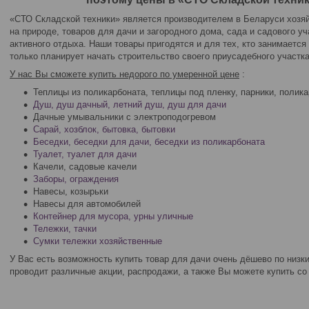
«СТО Складской техники» является производителем в Беларуси хозяй
на природе, товаров для дачи и загородного дома, сада и садового уч
активного отдыха. Наши товары пригодятся и для тех, кто занимается 
только планирует начать строительство своего приусадебного участка
У нас Вы сможете купить недорого по умеренной цене
:
Теплицы из поликарбоната, теплицы под пленку, парники, полик
Душ
,
душ дачный
,
летний душ
,
душ для дачи
Дачные умывальники с электроподогревом
Сарай, хозблок, бытовка, бытовки
Беседки
,
беседки для дачи
,
беседки из поликарбоната
Туалет
,
туалет для дачи
Качели, садовые качели
Заборы, ограждения
Навесы, козырьки
Навесы для автомобилей
Контейнер для мусора,
урны уличные
Тележки, тачки
Сумки тележки хозяйственные
У Вас есть возможность купить товар для дачи очень дёшево по низки
проводит различные акции, распродажи, а также Вы можете купить с