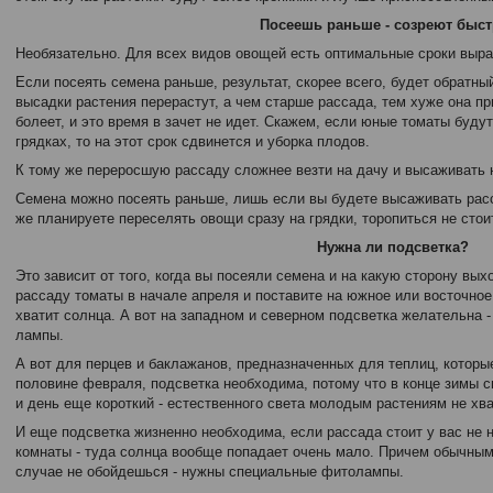
Посеешь раньше - созреют быст
Необязательно. Для всех видов овощей есть оптимальные сроки выр
Если посеять семена раньше, результат, скорее всего, будет обратны
высадки растения перерастут, а чем старше рассада, тем хуже она п
болеет, и это время в зачет не идет. Скажем, если юные томаты будут
грядках, то на этот срок сдвинется и уборка плодов.
К тому же переросшую рассаду сложнее везти на дачу и высаживать н
Семена можно посеять раньше, лишь если вы будете высаживать расс
же планируете переселять овощи сразу на грядки, торопиться не стои
Нужна ли подсветка?
Это зависит от того, когда вы посеяли семена и на какую сторону вых
рассаду томаты в начале апреля и поставите на южное или восточно
хватит солнца. А вот на западном и северном подсветка желательна 
лампы.
А вот для перцев и баклажанов, предназначенных для теплиц, которы
половине февраля, подсветка необходима, потому что в конце зимы с
и день еще короткий - естественного света молодым растениям не хва
И еще подсветка жизненно необходима, если рассада стоит у вас не н
комнаты - туда солнца вообще попадает очень мало. Причем обычны
случае не обойдешься - нужны специальные фитолампы.