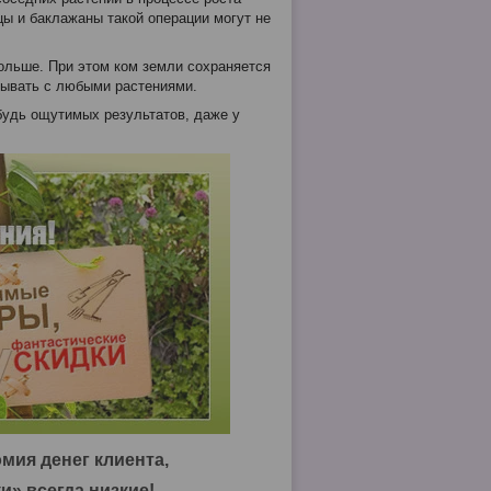
цы и баклажаны такой операции могут не
больше. При этом ком земли сохраняется
лывать с любыми растениями.
ибудь ощутимых результатов, даже у
мия денег клиента,
и» всегда низкие!