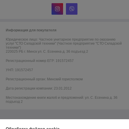
Информация для покупателя
Юридическое лицо:
Частное унитарное предприятие по оказанию
услуг "СТО Складской техники" (Частное предприятие "СТО Складской
техники")
220025 РБ г. Минск ул. С. Есенина д. 36 подъезд 2
Регистрационный номер ЕГР: 191572457
УНП: 191572457
Регистрационный орган: Минский горисполком
Дата регистрации компании: 23.01.2012
Местонахождение книги жалоб и предложений: ул. С. Есенина д. 36
подъезд 2
Обработка файлов cookie