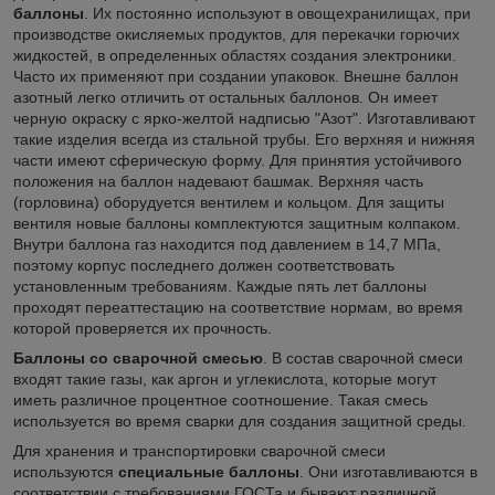
баллоны
. Их постоянно используют в овощехранилищах, при
производстве окисляемых продуктов, для перекачки горючих
жидкостей, в определенных областях создания электроники.
Часто их применяют при создании упаковок. Внешне баллон
азотный легко отличить от остальных баллонов. Он имеет
черную окраску с ярко-желтой надписью "Азот". Изготавливают
такие изделия всегда из стальной трубы. Его верхняя и нижняя
части имеют сферическую форму. Для принятия устойчивого
положения на баллон надевают башмак. Верхняя часть
(горловина) оборудуется вентилем и кольцом. Для защиты
вентиля новые баллоны комплектуются защитным колпаком.
Внутри баллона газ находится под давлением в 14,7 МПа,
поэтому корпус последнего должен соответствовать
установленным требованиям. Каждые пять лет баллоны
проходят переаттестацию на соответствие нормам, во время
которой проверяется их прочность.
Баллоны со сварочной смесью
. В состав сварочной смеси
входят такие газы, как аргон и углекислота, которые могут
иметь различное процентное соотношение. Такая смесь
используется во время сварки для создания защитной среды.
Для хранения и транспортировки сварочной смеси
используются
специальные баллоны
. Они изготавливаются в
соответствии с требованиями ГОСТа и бывают различной