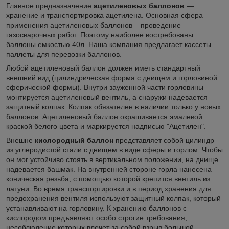
Главное предназначение
ацетиленовых баллонов
―
хранение и транспортировка ацетилена. Основная сфера
применения ацетиленовых баллонов – проведение
газосварочных работ. Поэтому наиболее востребованы
баллоны емкостью 40л. Наша компания предлагает кассеты
паллеты для перевозки баллонов.
Любой ацетиленовый баллон должен иметь стандартный
внешний вид (цилиндрическая форма с днищем и горловиной
сферической формы). Внутри зауженной части горловины
монтируется ацетиленовый вентиль, а снаружи надевается
защитный колпак. Колпак обязателен в наличии только у новых
баллонов. Ацетиленовый баллон окрашивается эмалевой
краской белого цвета и маркируется надписью "Ацетилен".
Внешне
кислородный баллон
представляет собой цилиндр
из углеродистой стали с днищем в виде сферы и горлом. Чтобы
он мог устойчиво стоять в вертикальном положении, на днище
надевается башмак. На внутренней стороне горла нанесена
коническая резьба, с помощью которой крепится вентиль из
латуни. Во время транспортировки и в период хранения для
предохранения вентиля используют защитный колпак, который
устанавливают на горловину. К хранению баллонов с
кислородом предъявляют особо строгие требования,
несоблюдение которых влечет за собой взрыв большой