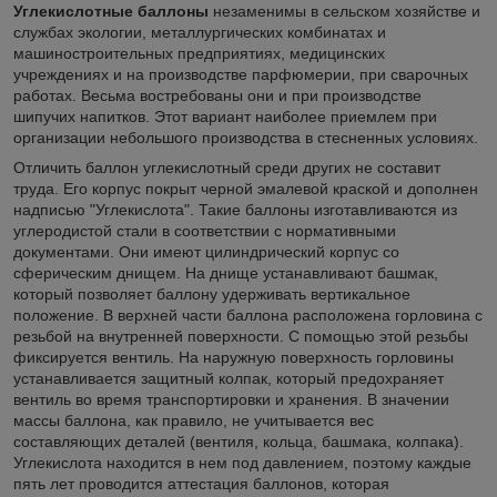
Углекислотные баллоны
незаменимы в сельском хозяйстве и
службах экологии, металлургических комбинатах и
машиностроительных предприятиях, медицинских
учреждениях и на производстве парфюмерии, при сварочных
работах. Весьма востребованы они и при производстве
шипучих напитков. Этот вариант наиболее приемлем при
организации небольшого производства в стесненных условиях.
Отличить баллон углекислотный среди других не составит
труда. Его корпус покрыт черной эмалевой краской и дополнен
надписью "Углекислота". Такие баллоны изготавливаются из
углеродистой стали в соответствии с нормативными
документами. Они имеют цилиндрический корпус со
сферическим днищем. На днище устанавливают башмак,
который позволяет баллону удерживать вертикальное
положение. В верхней части баллона расположена горловина с
резьбой на внутренней поверхности. С помощью этой резьбы
фиксируется вентиль. На наружную поверхность горловины
устанавливается защитный колпак, который предохраняет
вентиль во время транспортировки и хранения. В значении
массы баллона, как правило, не учитывается вес
составляющих деталей (вентиля, кольца, башмака, колпака).
Углекислота находится в нем под давлением, поэтому каждые
пять лет проводится аттестация баллонов, которая