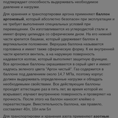
подтверждает способность выдерживать необходимое
давление и нагрузки.
Для хранения и транспортировки аргона применяют
баллон
аргоновый
, который абсолютно безопасен при эксплуатации и
не требует выполнения специальных условий при
перемещении. Он изготавливается из углеродистой стали и
имеет форму цилиндра со сферическим дном. На его нижней
части крепится башмак, который удерживает баллон в
вертикальном положении. Верхушка баллона называется
горловина и имеет также сферическую форму. К ее внутренней
части крепится вентиль, а на наружную поверхность
надевается колпак, который выполняет защитную функцию.
Все аргоновые баллоны окрашиваются в серый цвет и имеют
надпись зеленого цвета "Аргон чистый". Газ содержится в
баллоне под давлением около 14,7 МПа, поэтому корпус
должен выдерживать определенные нагрузки и обладать
необходимыми свойствами. Все действующие баллоны
проходят аттестацию раз в пять лет, во время которой их
вскрывают, изучают внутреннюю поверхность и проверяют на
прочность. После этого на баллон наносят клеймо о
переаттестации. Вместительность баллона, как правило,
составляет 40л, 10л или 5л
Для транспортировки и хранения азота применяют
азотные