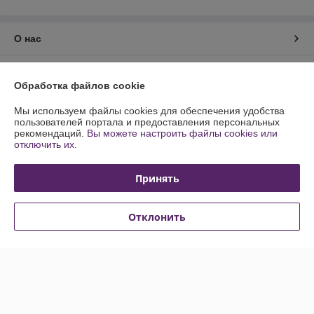
О нас
Контакты
Обработка файлов cookie
Доставка и оплата
Мы используем файлы cookies для обеспечения удобства
пользователей портала и предоставления персональных
рекомендаций.
Вы можете настроить файлы cookies или
График работы
отключить их.
Полная версия сайта
Принять
Политика обработки cookies
Отклонить
Сайт создан на платформе Deal.by