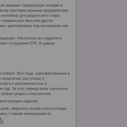
ый занимает лидирующие позиции в
 всем заинтересованным предприятиям,
 контейнер для раздельного сбора
 специальные баки или другое
ики»
адаптированы под мусоровозы как
родукции. Абсолютно все изделия в
ляют сотрудники ОТК. В рамках
словиях. Все лица, заинтересованные в
я предлагает доступные и
ичаются долговечностью и
ин год. За этот период были тщательно
т любые запросы покупателей.
 конструкцию изделий
цией, запросить онлайн консультацию
вшись к нашим менеджерам по
.