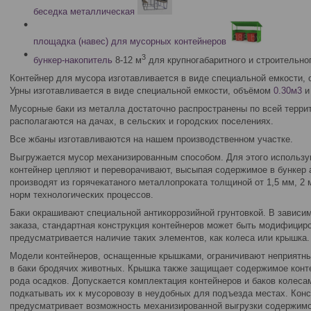
беседка металлическая
площадка (навес) для мусорных контейнеров
3
бункер-накопитель
8-12 м
для крупногабаритного и строительно
Контейнер для мусора изготавливается в виде специальной емкости, о
Урны изготавливается в виде специальной емкости, объёмом
0.30м3
Мусорные баки из металла достаточно распространены по всей терри
располагаются на дачах, в сельских и городских поселениях.
Все жбаны изготавливаются на нашем производственном участке.
Выгружается мусор механизированным способом. Для этого использу
контейнер цепляют и переворачивают, высыпая содержимое в бункер 
производят из горячекатаного металлопроката толщиной от 1,5 мм, 2 
норм технологических процессов.
Баки окрашивают специальной антикоррозийной грунтовкой. В зависи
заказа, стандартная конструкция контейнеров может быть модифицир
предусматривается наличие таких элементов, как колеса или крышка.
Модели контейнеров, оснащенные крышками, ограничивают неприятны
в баки бродячих животных. Крышка также защищает содержимое конте
рода осадков. Допускается комплектация контейнеров и баков колеса
подкатывать их к мусоровозу в неудобных для подъезда местах. Конс
предусматривает возможность механизированной выгрузки содержимо