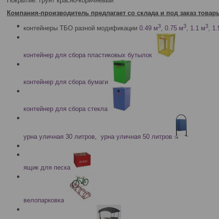
Покрытие: грунт красно-коричневый
Компания-производитель предлагает со склада и под заказ товар
3
3
3
контейнеры ТБО разной модификации
0.49 м
, 0.75 м
, 1.1 м
, 1
контейнер для сбора пластиковых бутылок
контейнер для сбора бумаги
контейнер для сбора стекла
урна уличная 30 литров
,
урна уличная 50 литров
ящик для песка
велопарковка