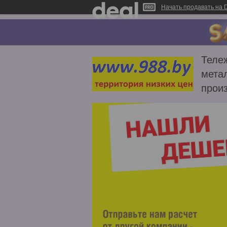
Начать продавать на D
Тележ
метал
прои