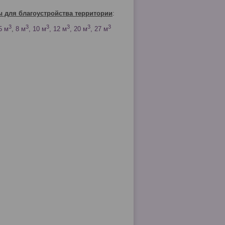
ы для благоустройства территории
:
3
3
3
3
3
3
.5 м
,
8 м
, 10 м
, 12 м
, 20 м
, 27 м