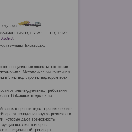
го мусора
бъёмом 0.49м3, 0.75м3, 1.1м3, 1.5м3.
и
0.50м3
.
тории страны. Контейнеры
ются специальные захваты, которыми
автомобиля. Металлический контейнер
мм и 3 мм под строгим надзором всех
мости от индивидуальных требований
ована. В базовых моделях не
й запах и препятствуют проникновению
йнера от попадания внутрь различного
ми, которые дают возможность
трукция всех контейнеров
го в специальный транспорт.