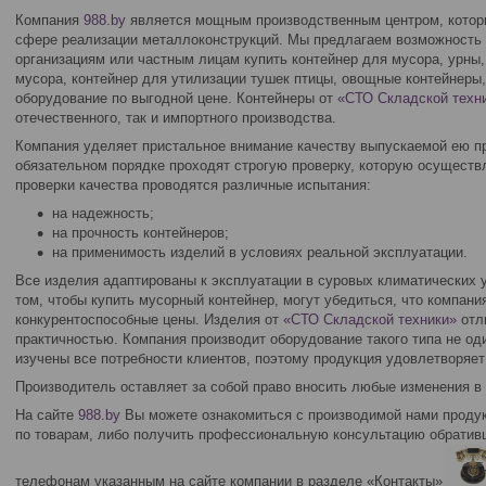
Компания
988.by
является мощным производственным центром, котор
сфере реализации металлоконструкций. Мы предлагаем возможность
организациям или частным лицам купить контейнер для мусора, урны,
мусора, контейнер для утилизации тушек птицы, овощные контейнеры,
оборудование по выгодной цене. Контейнеры от
«СТО Складской техн
отечественного, так и импортного производства.
Компания уделяет пристальное внимание качеству выпускаемой ею п
обязательном порядке проходят строгую проверку, которую осуществ
проверки качества проводятся различные испытания:
на надежность;
на прочность контейнеров;
на применимость изделий в условиях реальной эксплуатации.
Все изделия адаптированы к эксплуатации в суровых климатических у
том, чтобы купить мусорный контейнер, могут убедиться, что компани
конкурентоспособные цены. Изделия от
«СТО Складской техники»
отл
практичностью. Компания производит оборудование такого типа не од
изучены все потребности клиентов, поэтому продукция удовлетворяе
Производитель оставляет за собой право вносить любые изменения в
На сайте
988.by
Вы можете ознакомиться с производимой нами продук
по товарам, либо получить профессиональную консультацию обрати
телефонам указанным на сайте компании в разделе «Контакты»