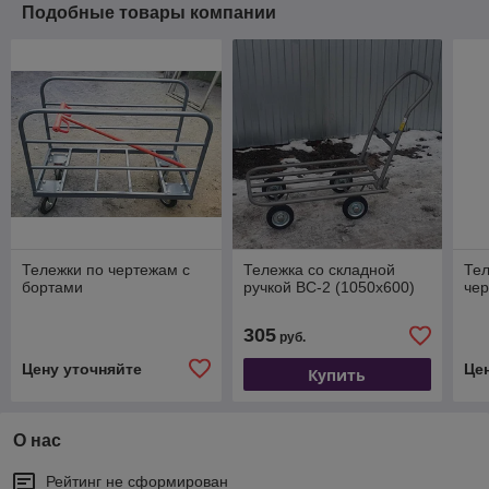
Подобные товары компании
Тележки по чертежам с
Тележка со складной
Тел
бортами
ручкой ВС-2 (1050х600)
чер
305
руб.
Цену уточняйте
Це
Купить
О нас
Рейтинг не сформирован