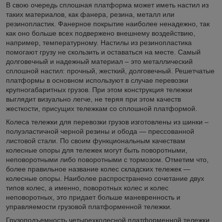
В свою очередь сплошная платформа может иметь настил из
таких материалов, как фанера, резина, металл или
резинопластик. Фанерное покрытие наиболее ненадежно, так
как оно больше всех подвержено внешнему воздействию,
например, температурному. Настилы из резинопластика
помогают грузу не скользить и оставаться на месте. Самый
долговечный и надежный материал – это металлический
сплошной настил: прочный, жесткий, долговечный. Решетчатые
платформы в основном используют в случае перевозки
крупногабаритных грузов. При этом конструкция тележки
выглядит визуально легче, не теряя при этом качеств
жесткости, присущих тележкам со сплошной платформой.
Колеса тележки для перевозки грузов изготовлены из шинки –
полуэластичной черной резины и обода ― прессованной
листовой стали. По своим функциональным качествам
колесные опоры для тележек могут быть поворотными,
неповоротными либо поворотными с тормозом. Отметим что,
более правильное название колес складских тележек ―
колесные опоры. Наиболее распространено сочетание двух
типов колес, а именно, поворотных колес и колес
неповоротных, это придает больше маневренность и
управляемости грузовой платформенной тележки.
Грузоподъемность четырехколесной платформенной тележки