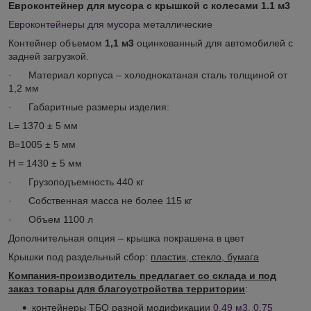
Евроконтейнер для мусора с крышкой с колесами 1.1 м3
Евроконтейнеры для мусора
металлические
Контейнер объемом
1,1 м3
оцинкованный для автомобилей с
задней загрузкой.
· Материал корпуса – холоднокатаная сталь толщиной от
1,2 мм
· Габаритные размеры изделия:
L= 1370 ± 5 мм
B=1005 ± 5 мм
H = 1430 ± 5 мм
· Грузоподъемность 440 кг
· Собственная масса не более 115 кг
· Объем 1100 л
Дополнительная опция – крышка покрашена в цвет
Крышки под раздельный сбор:
пластик, стекло, бумага
Компания-производитель предлагает со склада и под
заказ товары для благоустройства территории
:
контейнеры ТБО разной модификации
0.49 м
3
, 0.75