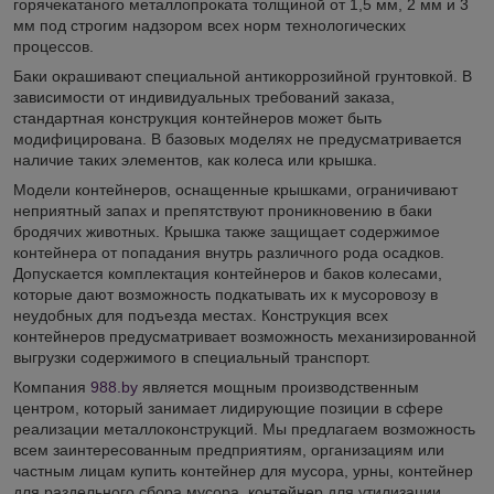
горячекатаного металлопроката толщиной от 1,5 мм, 2 мм и 3
мм под строгим надзором всех норм технологических
процессов.
Баки окрашивают специальной антикоррозийной грунтовкой. В
зависимости от индивидуальных требований заказа,
стандартная конструкция контейнеров может быть
модифицирована. В базовых моделях не предусматривается
наличие таких элементов, как колеса или крышка.
Модели контейнеров, оснащенные крышками, ограничивают
неприятный запах и препятствуют проникновению в баки
бродячих животных. Крышка также защищает содержимое
контейнера от попадания внутрь различного рода осадков.
Допускается комплектация контейнеров и баков колесами,
которые дают возможность подкатывать их к мусоровозу в
неудобных для подъезда местах. Конструкция всех
контейнеров предусматривает возможность механизированной
выгрузки содержимого в специальный транспорт.
Компания
988.by
является мощным производственным
центром, который занимает лидирующие позиции в сфере
реализации металлоконструкций. Мы предлагаем возможность
всем заинтересованным предприятиям, организациям или
частным лицам купить контейнер для мусора, урны, контейнер
для раздельного сбора мусора, контейнер для утилизации