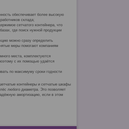
нность обеспечивает более высокую
работников склада;
ержимое сетчатого контейнера, что
базах, где поиск нужной продукции
укцию можно сразу определить
инятые меры помогают компаниям
 много места, комплектуются
поэтому с их помощью удаётся
вать по максимуму сроки годности
шетчатые контейнеры и сетчатые шкафы
лёс любого диаметра. Это позволяет
надёжную амортизацию, если в этом