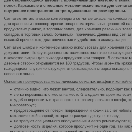
две открывающиеся дверцы с проушинами для навесного замка. 
полок.
К
аркасные и сплошные металлические полки для сетчаты
внутреннее пространство на три одинаковые по размеру зоны.
Сетчатые металлические контейнеры и сетчатые шкафы на колёсах 
для хранения и транспортировки товарно-материальных ценностей на 
продуктовых рынках, в торговых залах, для хранения различных товар
складов, в торговых залах, больницах, прачечных. Данный вид сетча
высокой прочностью, долговечностью и удобством в эксплуатации.
Сетчатые шкафы и контейнеры можно использовать для хранения пра
документации. По функциональным возможностям такие конструкции м
в качестве витрин для выкладки продуктов или товаров. В сетчатых 
дверные створки открываются на 180 градусов. Чтобы избежать кражи
находящихся внутри конструкции, открывающиеся створки оснащены
навесного замка.
Основные преимущества металлических сетчатых шкафов и контейнер
отлично видно, что лежит внутри, следовательно, подойдет как 
легко перемещать с места на место благодаря четырем колесам
удобно перевозить в транспорте, т.к. размер сетчатого шкафа, 
микроавтобус;
предотвращение от потери, повреждения и кражи за счет неболь
металлической сварной, которая ограждает доступ к товару;
не требуют специального обслуживания и легко ремонтируются;
долговечность изделия, которое прослужит не один год, так как 
высококачественной стали и сварной металлической сетки.