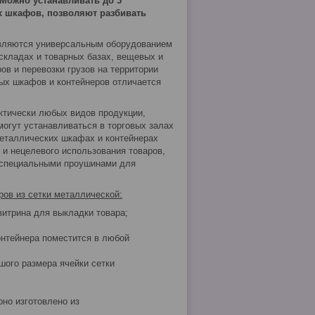
Можно устанавливать до 3
х шкафов, позволяют разбивать
являются универсальным оборудованием
складах и товарных базах, вещевых и
ов и перевозки грузов на территории
тых шкафов и контейнеров отличается
ктически любых видов продукции,
огут устанавливаться в торговых залах
металлических шкафах и контейнерах
 и нецелевого использования товаров,
 специальными проушинами для
ов из сетки металлической:
витрина для выкладки товара;
контейнера поместится в любой
шого размера ячейки сетки
оно изготовлено из