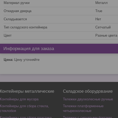
Материал ручки
Металл
Откидная дверца
True
Складывается
Нет
Тип складского контейнера
Сетчатый
Цвет
Разные цвета
Информация для заказа
Цена:
Цену уточняйте
Контейнеры металлические
Складское оборудование
Контейнеры для мусора
Тележки двухколесные ручные
Контейнеры для сбора стекла,
Тележки платформенные
стеклобоя
четырехколесные
Контейнеры для сбора пластика,
Тележки с сетчатыми бортами