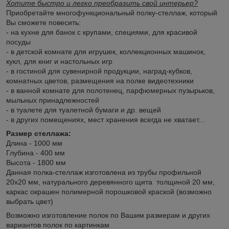
Хотите быстро и легко преобразить свой интерьер?
Приобретайте многофункциональный полку-стеллаж, который
Вы сможете повесить:
- на кухне для банок с крупами, специями, для красивой
посуды
- в детской комнате для игрушек, коллекционных машинок,
кукл, для книг и настольных игр
- в гостиной для сувенирной продукции, наград-кубков,
комнатных цветов, размещения на полке видеотехники
- в ванной комнате для полотенец, парфюмерных пузырьков,
мыльных принадлежностей
- в туалете для туалетной бумаги и др. вещей
- в других помещениях, мест хранения всегда не хватает...
Размер стеллажа:
Длина - 1000 мм
Глубина - 400 мм
Высота - 1800 мм
Данная полка-стеллаж изготовлена из трубы профильной
20х20 мм, натурального деревянного щита толщиной 20 мм,
каркас окрашен полимерной порошковой краской (возможно
выбрать цвет)
Возможно изготовление полок по Вашим размерам и других
вариантов полок по картинкам