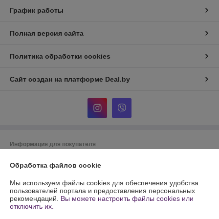
График работы
Полная версия сайта
Политика обработки cookies
Сайт создан на платформе Deal.by
Информация для покупателя
Юридическое лицо:
Частное унитарное предприятие по оказанию
Обработка файлов cookie
услуг "СТО Складской техники" (Частное предприятие "СТО Складской
техники")
220025 РБ г. Минск ул. С. Есенина д. 36 подъезд 2
Мы используем файлы cookies для обеспечения удобства
пользователей портала и предоставления персональных
Регистрационный номер ЕГР: 191572457
рекомендаций.
Вы можете настроить файлы cookies или
отключить их.
УНП: 191572457