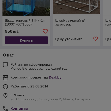
Шкаф торговый ТП-7 б/п
Шкаф сетчатый д/
Шк
(1000*700*1500)
заготовок
(сп
950
руб.
Цену уточняйте
Це
Купить
О нас
Рейтинг не сформирован
Менее 5 отзывов за последний год
Компания продает на
Deal.by
Работает с 29.08.2014
г. Минск
ул. С. Есенина д. 36 подъезд 2, Минск, Беларусь
Контакты