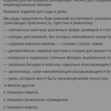
изделий для загородных резиденций, летних дач, придом
индивидуальным заказам.
Кованые изделия для сада и дома.
Мы рады предложить Вам широкий ассортимент уникальны
сочетающих практичность, престиж и романтику:
― элегантные мангалы различных форм, размеров и сти
― наборы для каминов, без которых невозможно предста
― садовую кованую мебель ― столики, стулья, лавки;
― декоративные садовые мостики и сходни для вашего п
― изящные и надежные уличные фонари, выкованные по
― ажурные беседки и перголы, идеально вписывающиеся
― цветочницы, сами напоминающие раскрывающиеся бу
― урны, которые могут быть произведениями искусства;
и многое другое:
ü
Кованые перила.
ü
Кованые балконные ограждения.
ü
Кованые ворота.