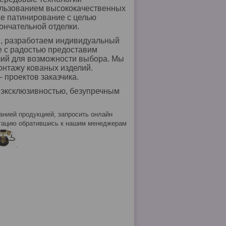
ользованием высококачественных
же патинирование с целью
ончательной отделки.
и, разработаем индивидуальный
же с радостью предоставим
лий для возможности выбора. Мы
нтажу кованых изделий.
 проектов заказчика.
я эксклюзивностью, безупречным
нией продукцией, запросить онлайн
ьтацию обратившись к нашим менеджерам
.