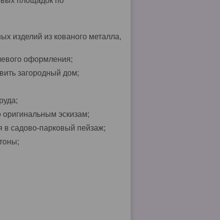
овых площадок по
х изделий из кованого металла,
левого оформления;
вить загородный дом;
руда;
 оригинальным эскизам;
 в садово-парковый пейзаж;
тоны;