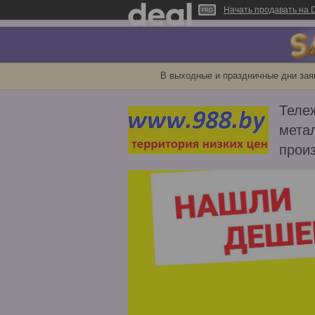
Начать продавать на D
В выходные и праздничные дни зая
Тележ
метал
прои