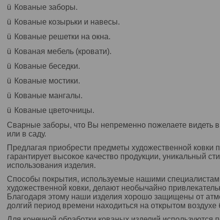
ü
Кованые заборы.
ü
Кованые козырьки и навесы.
ü
Кованые решетки на окна.
ü
Кованая мебель (кровати).
ü
Кованые беседки.
ü
Кованые мостики.
ü
Кованые мангалы.
ü
Кованые цветочницы.
Сварные заборы, что Вы непременно пожелаете видеть в 
или в саду.
Предлагая приобрести предметы художественной ковки п
гарантирует высокое качество продукции, уникальный сти
использования изделия.
Способы покрытия, используемые нашими специалистам
художественной ковки, делают необычайно привлекател
Благодаря этому наши изделия хорошо защищены от атм
долгий период времени находиться на открытом воздухе 
Для конечной обработки кованых изделий используются 