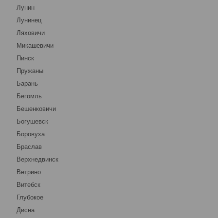
Лунин
Лунинец
Ляховичи
Микашевичи
Пинск
Пружаны
Барань
Бегомль
Бешенковичи
Богушевск
Боровуха
Браслав
Верхнедвинск
Ветрино
Витебск
Глубокое
Дисна