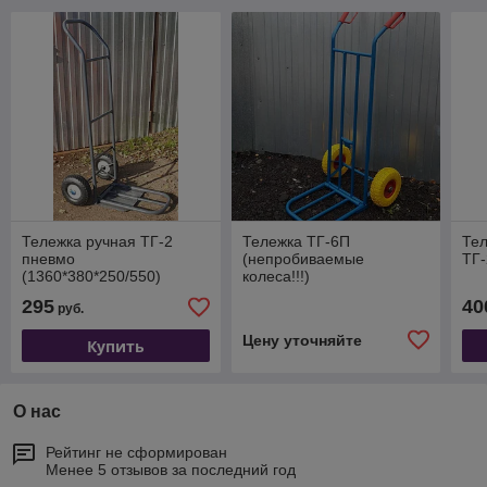
Тележка ручная ТГ-2
Тележка ТГ-6П
Тел
пневмо
(непробиваемые
ТГ
(1360*380*250/550)
колеса!!!)
295
40
руб.
Цену уточняйте
Купить
О нас
Рейтинг не сформирован
Менее 5 отзывов за последний год