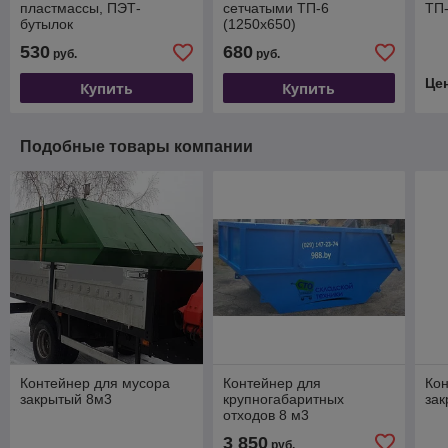
пластмассы, ПЭТ-
сетчатыми ТП-6
ТП
бутылок
(1250х650)
530
680
руб.
руб.
Це
Купить
Купить
Подобные товары компании
Контейнер для мусора
Контейнер для
Кон
закрытый 8м3
крупногабаритных
за
отходов 8 м3
3 850
руб.