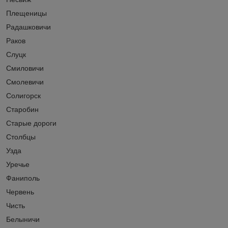
Плещеницы
Радашковичи
Раков
Слуцк
Смиловичи
Смолевичи
Солигорск
Старобин
Старые дороги
Столбцы
Узда
Уречье
Фаниполь
Червень
Чисть
Белыничи