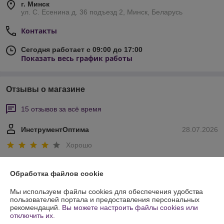
г. Минск
ул. С. Есенина д. 36 подъезд 2, Минск, Беларусь
Контакты
Сегодня работает с 09:00 до 17:00
Показать весь график работы
Отзывы о магазине
15 отзывов за всё время
ИнструментОптима
28.07.2026
Хорошо
рекомендуем
Обработка файлов cookie
Покупатель
23.07.2025
Мы используем файлы cookies для обеспечения удобства
пользователей портала и предоставления персональных
Отлично
рекомендаций.
Вы можете настроить файлы cookies или
отключить их.