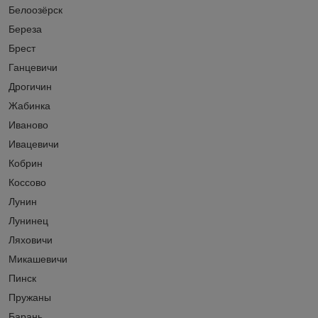
Белоозёрск
Береза
Брест
Ганцевичи
Дрогичин
Жабинка
Иваново
Ивацевичи
Кобрин
Коссово
Лунин
Лунинец
Ляховичи
Микашевичи
Пинск
Пружаны
Барань