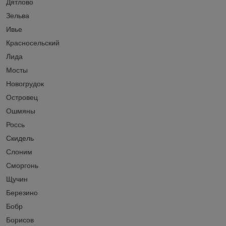
Дятлово
Зельва
Ивье
Красносельский
Лида
Мосты
Новогрудок
Островец
Ошмяны
Россь
Скидель
Слоним
Сморгонь
Щучин
Березино
Бобр
Борисов