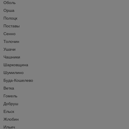
Оболь
Орша
Полоцк
Поставы
Сенно
Толочин
Ушачи
Чашники
Шарковщина
Шумилино
Буда-Кошелево
Ветка
Гомель
Добруш
Ельск
Жлобин
Ильич