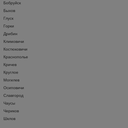
Бобруйск
Быхов
Глуск
Горки
Дрибин
Климовичи
Костюковичи
Краснополье
Кричев
Круглое
Могилев
Осиповичи
Славгород
Чаусы
Чериков
Шклов