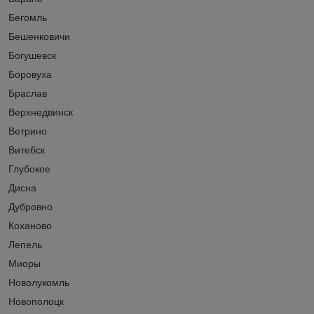
Бегомль
Бешенковичи
Богушевск
Боровуха
Браслав
Верхнедвинск
Ветрино
Витебск
Глубокое
Дисна
Дубровно
Коханово
Лепель
Миоры
Новолукомль
Новополоцк