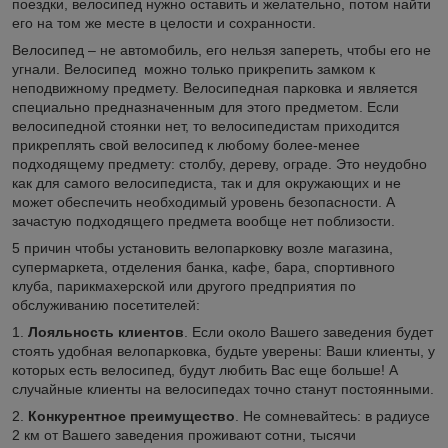
поездки, велосипед нужно оставить и желательно, потом найти
его на том же месте в целости и сохранности.
Велосипед – не автомобиль, его нельзя запереть, чтобы его не
угнали. Велосипед можно только прикрепить замком к
неподвижному предмету. Велосипедная парковка и является
специально предназначенным для этого предметом. Если
велосипедной стоянки нет, то велосипедистам приходится
прикреплять свой велосипед к любому более-менее
подходящему предмету: столбу, дереву, ограде. Это неудобно
как для самого велосипедиста, так и для окружающих и не
может обеспечить необходимый уровень безопасности. А
зачастую подходящего предмета вообще нет поблизости.
5 причин чтобы установить велопарковку возле магазина,
супермаркета, отделения банка, кафе, бара, спортивного
клуба, парикмахерской или другого предприятия по
обслуживанию посетителей:
1.
Лояльность клиентов
. Если около Вашего заведения будет
стоять удобная велопарковка, будьте уверены: Ваши клиенты, у
которых есть велосипед, будут любить Вас еще больше! А
случайные клиенты на велосипедах точно станут постоянными.
2.
Конкурентное преимущество
. Не сомневайтесь: в радиусе
2 км от Вашего заведения проживают сотни, тысячи