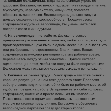
3.
Меньше больничных
. Езда на велосипеде укрепляет
здоровье. Доказано, что велосипед укрепляет сердце и легкие,
мускулатуру, нервную систему, иммунитет, помогает
сбрасывать лишний вес. Велосипедисты дольше живут и
дольше сохраняют трудоспособность. Поощряя своих
сотрудников ездить на велосипеде, Вы уменьшаете свои
потери в связи с их недугами.
4.
На велосипеде – по работе
. Далеко не всякое
предприятие расположено компактно, чтобы и офис, и склад и
производственные цеха были в одном месте. Чаще бывает, что
они разбросаны по окрестностям. Значит, часть Ваших
сотрудников вынуждена регулярно тратить рабочее время,
перемещаясь между этими объектами. Прямой интерес
администрации в том, чтобы эти поездки были оперативными.
Велосипед может оказаться хорошим выходом из положения.
5.
Реклама на рынке труда
. Рынок труда – это тоже рынок и
хорошая репутация на нем тоже дорогого стоит. Проявляя
заботу о своих подчиненных, об их быте на рабочем месте, об
удобстве поездок на работу Вы привлекаете к себе толковых
сотрудников, более чем просто повышая им жалование.
Пожертвовав всего одним автомобильным парковочным
местом на стоянке предприятия, Вы сможете обеспечить
велосипедной парковкой сразу десятерых коллег.