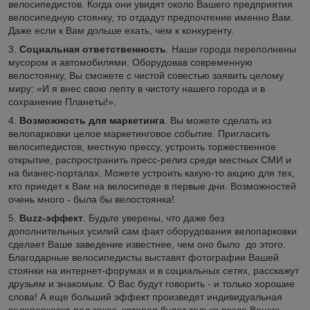
велосипедистов. Когда они увидят около Вашего предприятия
велосипедную стоянку, то отдадут предпочтение именно Вам.
Даже если к Вам дольше ехать, чем к конкуренту.
3.
Социальная ответственность
. Наши города переполнены
мусором и автомобилями. Оборудовав современную
велостоянку, Вы сможете с чистой совестью заявить целому
миру: «И я внес свою лепту в чистоту нашего города и в
сохранение Планеты!».
4.
Возможность для маркетинга
. Вы можете сделать из
велопарковки целое маркетинговое событие. Пригласить
велосипедистов, местную прессу, устроить торжественное
открытие, распространить пресс-релиз среди местных СМИ и
на бизнес-порталах. Можете устроить какую-то акцию для тех,
кто приедет к Вам на велосипеде в первые дни. Возможностей
очень много - была бы велостоянка!
5.
Buzz-эффект
. Будьте уверены, что даже без
дополнительных усилий сам факт оборудования велопарковки
сделает Ваше заведение известнее, чем оно было до этого.
Благодарные велосипедисты выставят фотографии Вашей
стоянки на интернет-форумах и в социальных сетях, расскажут
друзьям и знакомым. О Вас будут говорить - и только хорошие
слова! А еще больший эффект произведет индивидуальная
велопарковка под заказ, которая будет только возле Ваших