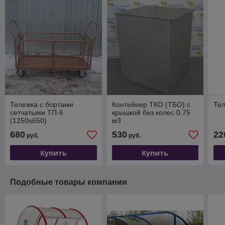
Тележка с бортами
Контейнер ТКО (ТБО) с
Тел
сетчатыми ТП-6
крышкой без колес 0.75
(1250х650)
м3
680
530
22
руб.
руб.
Купить
Купить
Подобные товары компании