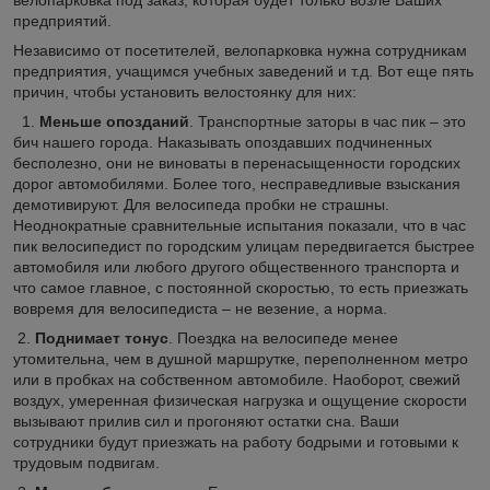
предприятий.
Независимо от посетителей, велопарковка нужна сотрудникам
предприятия, учащимся учебных заведений и т.д. Вот еще пять
причин, чтобы установить велостоянку для них:
1.
Меньше опозданий
. Транспортные заторы в час пик – это
бич нашего города. Наказывать опоздавших подчиненных
бесполезно, они не виноваты в перенасыщенности городских
дорог автомобилями. Более того, несправедливые взыскания
демотивируют. Для велосипеда пробки не страшны.
Неоднократные сравнительные испытания показали, что в час
пик велосипедист по городским улицам передвигается быстрее
автомобиля или любого другого общественного транспорта и
что самое главное, с постоянной скоростью, то есть приезжать
вовремя для велосипедиста – не везение, а норма.
2.
Поднимает тонус
. Поездка на велосипеде менее
утомительна, чем в душной маршрутке, переполненном метро
или в пробках на собственном автомобиле. Наоборот, свежий
воздух, умеренная физическая нагрузка и ощущение скорости
вызывают прилив сил и прогоняют остатки сна. Ваши
сотрудники будут приезжать на работу бодрыми и готовыми к
трудовым подвигам.