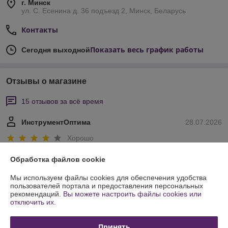
г. Минск
ул. С. Есенина д. 36 подъезд 2, Минск, Беларусь
Контакты
Показать весь график работы
Сегодня выходной
Отзывы о магазине
15 отзывов за всё время
ИнструментОптима
28.07.2026
Хорошо
рекомендуем
Обработка файлов cookie
Мы используем файлы cookies для обеспечения удобства
Покупатель
23.07.2025
пользователей портала и предоставления персональных
рекомендаций.
Вы можете настроить файлы cookies или
Отлично
отключить их.
Заказывал верстак с небольшими дополнениями к базовой модели. 
Принять