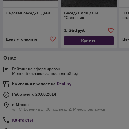
Садовая беседка "Дача"
Беседка для дачи
Нав
"Садовник"
ска
1 260
руб.
Цену уточняйте
Це
Купить
О нас
Рейтинг не сформирован
Менее 5 отзывов за последний год
Компания продает на
Deal.by
Работает с 29.08.2014
г. Минск
ул. С. Есенина д. 36 подъезд 2, Минск, Беларусь
Контакты