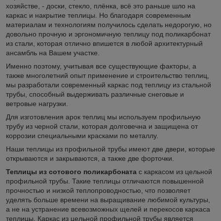
хозяйстве, - доски, стекло, плёнка, всё это раньше шло на
каркас и накрытие теплицы. Но благодаря современным
материалам и технологиям получилось сделать недорогую, но
довольно прочную и эргономичную теплицу под поликарбонат
из стали, которая отлично впишется в любой архитектурный
ансамбль на Вашем участке.
Именно поэтому, учитывая все существующие факторы, а
также многолетний опыт применение и строительство теплиц,
мы разработали современный каркас под теплицу из стальной
трубы, способный выдерживать различные снеговые и
ветровые нагрузки.
Для изготовления арок теплиц мы используем профильную
трубу из черной стали, которая долговечна и защищена от
коррозии специальными красками по металлу.
Наши теплицы из профильной трубы имеют две двери, которые
открываются и закрываются, а также две форточки.
Теплицы из сотового поликарбоната
с каркасом из цельной
профильной трубы. Такие теплицы отличаются повышенной
прочностью и низкой теплопроводностью, что позволяет
уделять больше времени на выращивание любимой культуры,
а не на устранение всевозможных щелей и перекосов каркаса
теплицы. Каркас из цельной профильной трубы является