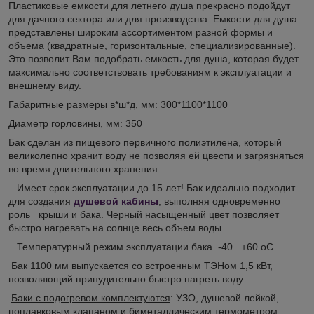
Пластиковые емкости для летнего душа прекрасно подойдут
для дачного сектора или для производства. Емкости для душа
представлены широким ассортиментом разной формы и
объема (квадратные, горизонтальные, специализированные).
Это позволит Вам подобрать емкость для душа, которая будет
максимально соответствовать требованиям к эксплуатации и
внешнему виду.
Габаритные размеры в*ш*д, мм: 300*1100*1100
Диаметр горловины, мм: 350
Бак сделан из пищевого первичного полиэтилена, который
великолепно хранит воду не позволяя ей цвести и загрязняться
во время длительного хранения.
Имеет срок эксплуатации до 15 лет! Бак идеально подходит
для создания
душевой кабины
, выполняя одновременно
роль крыши и бака. Черный насыщенный цвет позволяет
быстро нагревать на солнце весь объем воды.
Температурный режим эксплуатации бака -40...+60 оС.
Бак 1100 мм выпускается со встроенным ТЭНом 1,5 кВт,
позволяющий принудительно быстро нагреть воду.
Баки с подогревом комплектуются
: УЗО, душевой лейкой,
поплавковым клапаном и биметаллическим термометром.