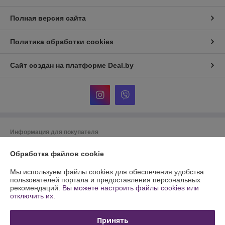
Полная версия сайта
Политика обработки cookies
Сайт создан на платформе Deal.by
Информация для покупателя
Юридическое лицо:
Частное унитарное предприятие по оказанию
Обработка файлов cookie
услуг "СТО Складской техники" (Частное предприятие "СТО Складской
техники")
220025 РБ г. Минск ул. С. Есенина д. 36 подъезд 2
Мы используем файлы cookies для обеспечения удобства
пользователей портала и предоставления персональных
Регистрационный номер ЕГР: 191572457
рекомендаций.
Вы можете настроить файлы cookies или
отключить их.
УНП: 191572457
Регистрационный орган: Минский горисполком
Принять