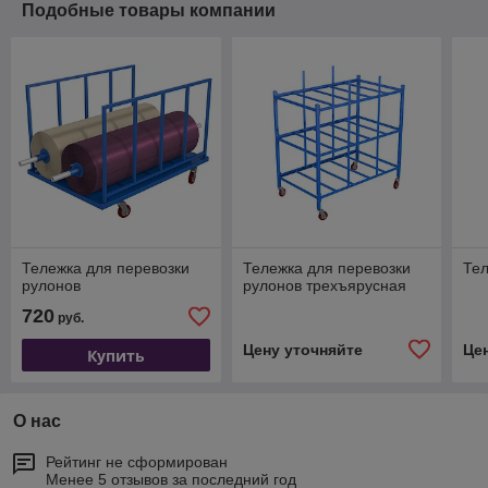
Подобные товары компании
Тележка для перевозки
Тележка для перевозки
Тел
рулонов
рулонов трехъярусная
720
руб.
Цену уточняйте
Це
Купить
О нас
Рейтинг не сформирован
Менее 5 отзывов за последний год