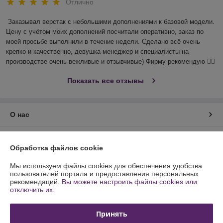
Отлично
Заказывал верстак с небольшими дополнениями к базовой модели. 
Цену с учётом моих дополнений посчитали оперативно, заказ по 
моей просьбе выполнили в течение недели. Сделано всё очень 
крепко и качественно, девушка-менеджер и специалисты на 
производстве очень вежливые и отзывчивые) Фирму рекомендую 👍🏻
Показать все отзывы
О нас
Контакты
Обработка файлов cookie
Доставка и оплата
Мы используем файлы cookies для обеспечения удобства
пользователей портала и предоставления персональных
рекомендаций.
Вы можете настроить файлы cookies или
График работы
отключить их.
Полная версия сайта
Принять