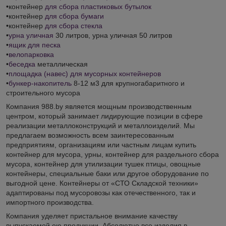
•контейнер
для сбора пластиковых бутылок
•контейнер
для сбора бумаги
•контейнер
для сбора стекла
•
урна уличная
30 литров, урна уличная 50 литров
•
ящик для песка
•
велопарковка
•
беседка
металлическая
•
площадка (навес) для мусорных контейнеров
•
бункер-накопитель
8-12 м3 для крупногабаритного и
строительного мусора
Компания 988.by является мощным производственным
центром, который занимает лидирующие позиции в сфере
реализации металлоконструкций и металлоизделий. Мы
предлагаем возможность всем заинтересованным
предприятиям, организациям или частным лицам купить
контейнер для мусора, урны, контейнер для раздельного сбора
мусора, контейнер для утилизации тушек птицы, овощные
контейнеры, специальные баки или другое оборудование по
выгодной цене. Контейнеры от «СТО Складской техники»
адаптированы под мусоровозы как отечественного, так и
импортного производства.
Компания уделяет пристальное внимание качеству
выпускаемой ею продукции. Абсолютно все изделия в