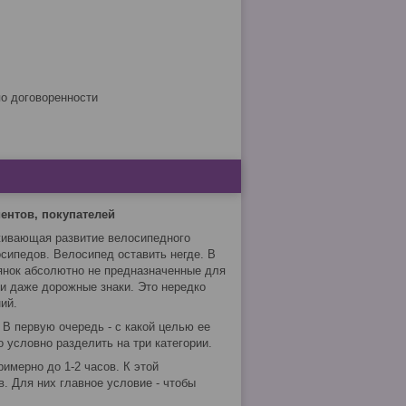
по договоренности
ентов, покупателей
живающая развитие велосипедного
осипедов. Велосипед оставить негде. В
янок абсолютно не предназначенные для
 и даже дорожные знаки. Это нередко
ий.
 В первую очередь - с какой целью ее
 условно разделить на три категории.
имерно до 1-2 часов. К этой
в. Для них главное условие - чтобы