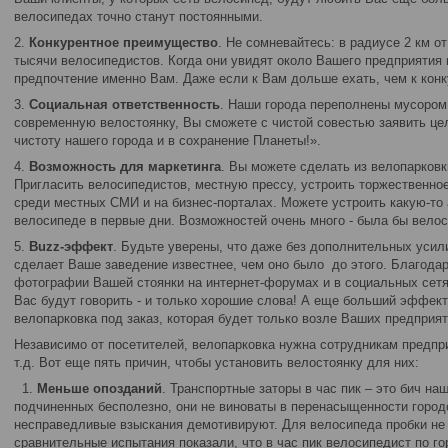
велосипедах точно станут постоянными.
2.
Конкурентное преимущество
. Не сомневайтесь: в радиусе 2 км о
тысячи велосипедистов. Когда они увидят около Вашего предприятия 
предпочтение именно Вам. Даже если к Вам дольше ехать, чем к конк
3.
Социальная ответственность
. Наши города переполнены мусором
современную велостоянку, Вы сможете с чистой совестью заявить цел
чистоту нашего города и в сохранение Планеты!».
4.
Возможность для маркетинга
. Вы можете сделать из велопарковк
Пригласить велосипедистов, местную прессу, устроить торжественное
среди местных СМИ и на бизнес-порталах. Можете устроить какую-то 
велосипеде в первые дни. Возможностей очень много - была бы велос
5.
Buzz-эффект
. Будьте уверены, что даже без дополнительных уси
сделает Ваше заведение известнее, чем оно было до этого. Благода
фотографии Вашей стоянки на интернет-форумах и в социальных сетя
Вас будут говорить - и только хорошие слова! А еще больший эффек
велопарковка под заказ, которая будет только возле Ваших предприят
Независимо от посетителей, велопарковка нужна сотрудникам предпр
т.д. Вот еще пять причин, чтобы установить велостоянку для них:
1.
Меньше опозданий
. Транспортные заторы в час пик – это бич на
подчиненных бесполезно, они не виноваты в перенасыщенности город
несправедливые взыскания демотивируют. Для велосипеда пробки не
сравнительные испытания показали, что в час пик велосипедист по г