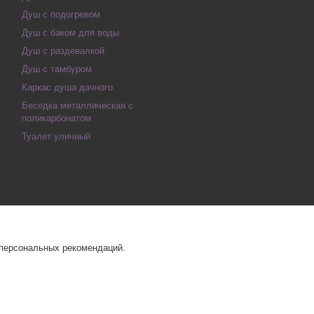
Душ с подогревом
Душ с баком для воды
Душ с раздевалкой
Душ с тамбуром
Каркас душа дачного
Беседка металлическая с
поликарбонатом
Туалет уличный
 персональных рекомендаций.