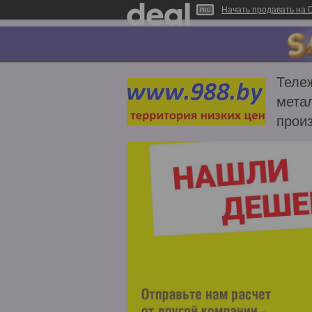
Начать продавать на D
Тележ
метал
прои