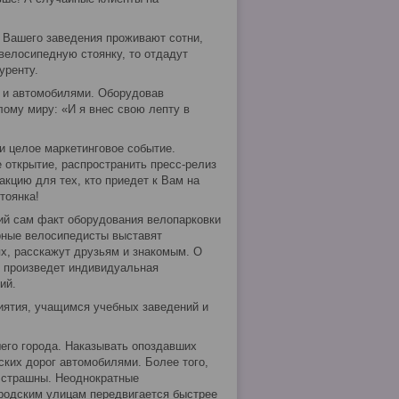
т Вашего заведения проживают сотни,
велосипедную стоянку, то отдадут
уренту.
 и автомобилями. Оборудовав
ому миру: «И я внес свою лепту в
и целое маркетинговое событие.
 открытие, распространить пресс-релиз
акцию для тех, кто приедет к Вам на
тоянка!
лий сам факт оборудования велопарковки
рные велосипедисты выставят
х, расскажут друзьям и знакомым. О
т произведет индивидуальная
ий.
иятия, учащимся учебных заведений и
шего города. Наказывать опоздавших
ских дорог автомобилями. Более того,
 страшны. Неоднократные
ородским улицам передвигается быстрее