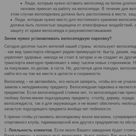
Люди, которым нужно оставить велосипед на более длител
человек приехал на работу на велосипеде. В течение дня вел
этом случае велопарковка должна быть расположена в месте, защ
Люди, которым нужно место для постоянного хранения велосипе
должна быть полностью защищена от атмосферных воздействий, 
защиту от кражи велосипеда и разукомплектовывания.
Зачем нужно устанавливать велосипедную парковку?
Сегодня десятки тысяч жителей нашей страны используют велосипе
- как вид транспорта обладает рядом преимуществ: быстр, дешев, над
укрепляет здоровье, никогда не стоит в заторах и не создает их други
транспорта ежегодно привлекают к нему тысячи новых сторонников. На
за покупками, по делам, в гости. Но, достигнув цели поездки, велоси
найти его на том же месте в целости и сохранности.
Велосипед – не автомобиль, его нельзя запереть, чтобы его не угна
замком к неподвижному предмету. Велосипедная парковка и является
предметом. Если велосипедной стоянки нет, то велосипедистам прихо
любому более-менее подходящему предмету: столбу, дереву, ограде.
велосипедиста, так и для окружающих и не может обеспечить необхо
зачастую подходящего предмета вообще нет поблизости.
5 причин чтобы установить велопарковку возле магазина, супермаркет
спортивного клуба, парикмахерской или другого предприятия по обсл
1.
Лояльность клиентов
. Если около Вашего заведения будет стоять
Ваши клиенты, у которых есть велосипед, будут любить Вас еще бол