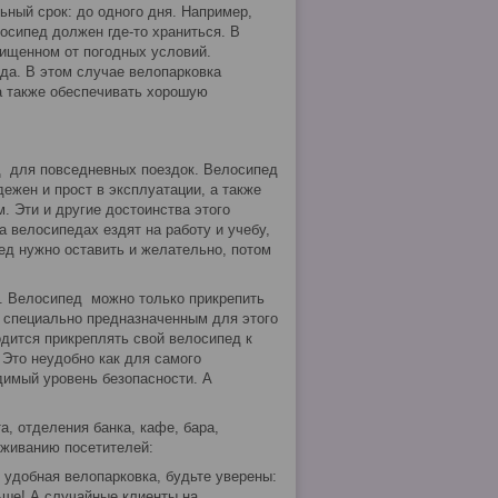
ьный срок: до одного дня. Например,
осипед должен где-то храниться. В
ищенном от погодных условий.
да. В этом случае велопарковка
а также обеспечивать хорошую
д для повседневных поездок. Велосипед
ежен и прост в эксплуатации, а также
м. Эти и другие достоинства этого
 велосипедах ездят на работу и учебу,
пед нужно оставить и желательно, потом
ли. Велосипед можно только прикрепить
 специально предназначенным для этого
дится прикреплять свой велосипед к
 Это неудобно как для самого
димый уровень безопасности. А
а, отделения банка, кафе, бара,
уживанию посетителей:
 удобная велопарковка, будьте уверены:
ьше! А случайные клиенты на