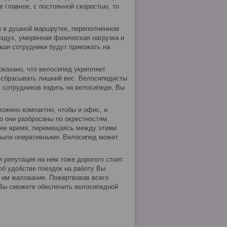
 главное, с постоянной скоростью, то
м в душной маршрутке, переполненном
оздух, умеренная физическая нагрузка и
аши сотрудники будут приезжать на
оказано, что велосипед укрепляет
т сбрасывать лишний вес. Велосипедисты
 сотрудников ездить на велосипеде, Вы
ложено компактно, чтобы и офис, и
о они разбросаны по окрестностям.
чее время, перемещаясь между этими
 были оперативными. Велосипед может
я репутация на нем тоже дорогого стоит.
об удобстве поездок на работу Вы
я им жалование. Пожертвовав всего
Вы сможете обеспечить велосипедной