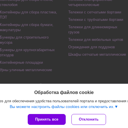
стеклобоя
четырехколесные
Контейнеры для сбора пластика,
Тележки с сетчатыми бортами
ПЭТ
Тележки с трубчатыми бортами
Контейнеры для сбора бумаги,
Тележки для длинномерных
макулатуры
грузов
Бункеры для строительного
Тележки для мебельных щитов
мусора
Ограждения для поддонов
Бункеры для крупногабаритных
Шкафы сетчатые металлические
отходов
Контейнерные площадки
Урны уличные металлические
Сайт создан на платформе Deal.by
Политика обработки файлов cookies
Обработка файлов cookie
Частное предприятие "СТО Складской техники" |
Пожаловаться на контент
Select Language
▼
s для обеспечения удобства пользователей портала и предоставления
Вы можете настроить файлы cookies или отключить их.
Принять все
Отклонить