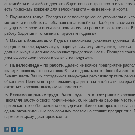
автомобиля или любого другого общественного транспорта и что самое
есть приезжать вовремя для велосипедиста – не везение, а норма.
2.
Поднимает тонус
. Поездка на велосипеде менее утомительна, че
метро или в пробках на собственном автомобиле. Наоборот, свежий в
ощущение скорости вызывают прилив сил и прогоняют остатки сна. В
работу бодрыми и готовыми к трудовым подвигам.
3.
Меньше больничных
. Езда на велосипеде укрепляет здоровье. Д
сердце и легкие, мускулатуру, нервную систему, иммунитет, помогае
дольше живут и дольше сохраняют трудоспособность. Поощряя своих
уменьшаете свои потери в связи с их недугами.
4.
На велосипеде – по работе
. Далеко не всякое предприятие распо
склад и производственные цеха были в одном месте. Чаще бывает, чт
Значит, часть Ваших сотрудников вынуждена регулярно тратить рабо
объектами. Прямой интерес администрации в том, чтобы эти поездки
оказаться хорошим выходом из положения.
5.
Реклама на рынке труда
. Рынок труда – это тоже рынок и хороша
Проявляя заботу о своих подчиненных, об их быте на рабочем месте, 
привлекаете к себе толковых сотрудников, более чем просто повыша
одним автомобильным парковочным местом на стоянке предприятия, 
парковкой сразу десятерых коллег.