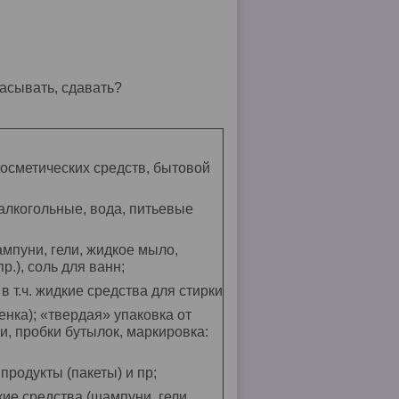
расывать, сдавать?
косметических средств, бытовой
залкогольные, вода, питьевые
мпуни, гели, жидкое мыло,
р.), соль для ванн;
 т.ч. жидкие средства для стирки
енка); «твердая» упаковка от
и, пробки бутылок, маркировка:
родукты (пакеты) и пр;
ие средства (шампуни, гели,