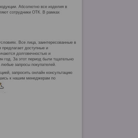
родукции. Абсолютно все изделия в
ляют сотрудники ОТК. В рамках
словиях. Все лица, заинтересованные в
я предлагает доступные и
ичаются долговечностью и
ин год. За этот период были тщательно
т любые запросы покупателей.
цией, запросить онлайн консультацию
вшись к нашим менеджерам по
.