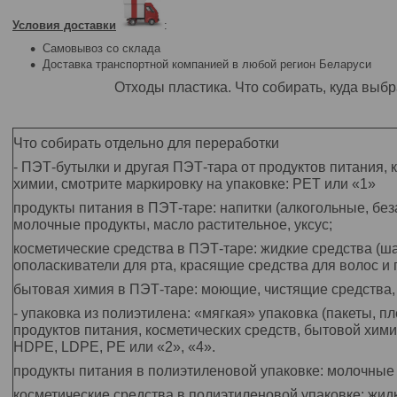
Условия доставки
:
Самовывоз со склада
Доставка транспортной компанией в любой регион Беларуси
Отходы пластика. Что собирать, куда выб
Что собирать отдельно для переработки
- ПЭТ-бутылки и другая ПЭТ-тара от продуктов питания, 
химии, смотрите маркировку на упаковке: PET или «1»
продукты питания в ПЭТ-таре: напитки (алкогольные, бе
молочные продукты, масло растительное, уксус;
косметические средства в ПЭТ-таре: жидкие средства (ша
ополаскиватели для рта, красящие средства для волос и п
бытовая химия в ПЭТ-таре: моющие, чистящие средства, в
- упаковка из полиэтилена: «мягкая» упаковка (пакеты, пл
продуктов питания, косметических средств, бытовой хими
HDPE, LDPE, PE или «2», «4».
продукты питания в полиэтиленовой упаковке: молочные п
косметические средства в полиэтиленовой упаковке: жидк