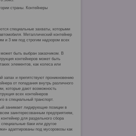
тории страны. Контейнеры
ются специальные захваты, которыми
автомобиля. Металлический контейнер
мм и 3 мм под строгим надзором всех
 может быть выбран заказчиком. В
трукция контейнеров может быть
аких элементов, как колеса или
й запах и препятствуют проникновению
йнера от попадания внутрь различного
ми, которые дают возможность
трукция всех контейнеров
го в специальный транспорт.
ый занимает лидирующие позиции в
 всем заинтересованным предприятиям,
 контейнер для раздельного сбора
 специальные баки или другое
ики» адаптированы под мусоровозы как