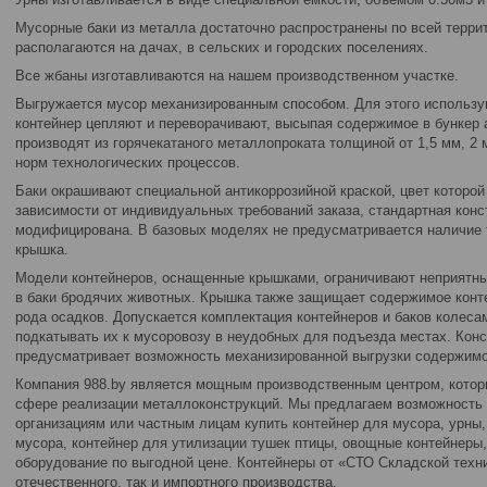
Мусорные баки из металла достаточно распространены по всей терри
располагаются на дачах, в сельских и городских поселениях.
Все жбаны изготавливаются на нашем производственном участке.
Выгружается мусор механизированным способом. Для этого использу
контейнер цепляют и переворачивают, высыпая содержимое в бункер 
производят из горячекатаного металлопроката толщиной от 1,5 мм, 2 
норм технологических процессов.
Баки окрашивают специальной антикоррозийной краской, цвет которой
зависимости от индивидуальных требований заказа, стандартная конс
модифицирована. В базовых моделях не предусматривается наличие т
крышка.
Модели контейнеров, оснащенные крышками, ограничивают неприятны
в баки бродячих животных. Крышка также защищает содержимое конте
рода осадков. Допускается комплектация контейнеров и баков колеса
подкатывать их к мусоровозу в неудобных для подъезда местах. Конс
предусматривает возможность механизированной выгрузки содержимо
Компания 988.by является мощным производственным центром, котор
сфере реализации металлоконструкций. Мы предлагаем возможность
организациям или частным лицам купить контейнер для мусора, урны,
мусора, контейнер для утилизации тушек птицы, овощные контейнеры,
оборудование по выгодной цене. Контейнеры от «СТО Складской техн
отечественного, так и импортного производства.