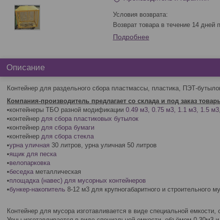
возврат товара в течение 14 дней
Подробнее
Описание
Контейнер для раздельного сбора пластмассы, пластика, ПЭТ-бутылок
Компания-производитель предлагает со склада и под заказ товар
•контейнеры ТБО разной модификации
0.49 м3, 0.75 м3, 1.1 м3, 1.5 м3
•контейнер
для сбора пластиковых бутылок
•контейнер
для сбора бумаги
•контейнер
для сбора стекла
•
урна уличная
30 литров, урна уличная 50 литров
•
ящик для песка
•
велопарковка
•
беседка
металлическая
•
площадка (навес) для мусорных контейнеров
•
бункер-накопитель
8-12 м3 для крупногабаритного и строительного м
Контейнер для мусора изготавливается в виде специальной емкости, о
Урны изготавливается в виде специальной емкости, объёмом 0.30м3 и