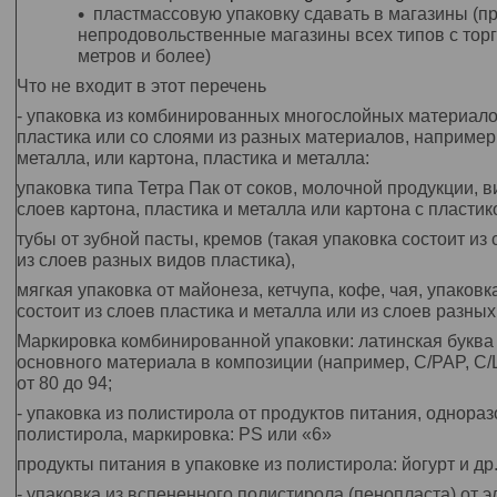
пластмассовую упаковку сдавать в магазины (п
непродовольственные магазины всех типов с тор
метров и более)
Что не входит в этот перечень
- упаковка из комбинированных многослойных материало
пластика или со слоями из разных материалов, например 
металла, или картона, пластика и металла:
упаковка типа Тетра Пак от соков, молочной продукции, в
слоев картона, пластика и металла или картона с пластик
тубы от зубной пасты, кремов (такая упаковка состоит из
из слоев разных видов пластика),
мягкая упаковка от майонеза, кетчупа, кофе, чая, упаковка
состоит из слоев пластика и металла или из слоев разных
Маркировка комбинированной упаковки: латинская буква 
основного материала в композиции (например
, С/PAP, C
от 80 до 94;
- упаковка из полистирола от продуктов питания, однораз
полистирола, маркировка: PS или «6»
продукты питания в упаковке из полистирола: йогурт и д
- упаковка из вспененного полистирола (пенопласта) от э