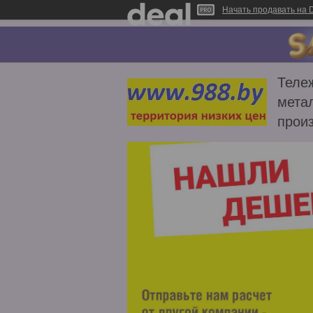
Начать продавать на D
Тележ
метал
прои