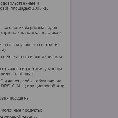
родовольственные и
говой площадью 1000 кв.
в со слоями из разных видов
картона и пластика, пластика и
ина (такая упаковка состоит из
ом),
 слоев пластика и алюминия или
 от чипсов и т.п.(такая упаковка
 видов пластика)
С и через дробь – обозначение
/LDPE, С/ALU) или цифровой код:
овая посуда из
р. молочные продукты;
лектронной техники;