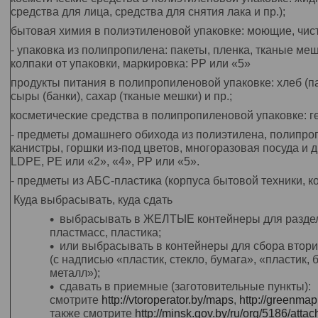
средства для лица, средства для снятия лака и пр.);
бытовая химия в полиэтиленовой упаковке: моющие, чис
- упаковка из полипропилена: пакеты, пленка, тканые ме
колпаки от упаковки, маркировка: PP или «5»
продукты питания в полипропиленовой упаковке: хлеб (пак
сыры (банки), сахар (тканые мешки) и пр.;
косметические средства в полипропиленовой упаковке: гел
- предметы домашнего обихода из полиэтилена, полипроп
канистры, горшки из-под цветов, многоразовая посуда и д
LDPE, PE или «2», «4», PP или «5».
- предметы из АБС-пластика (корпуса бытовой техники, к
Куда выбрасывать, куда сдать
выбрасывать в ЖЕЛТЫЕ контейнеры для раздел
пластмасс, пластика;
или выбрасывать в контейнеры для сбора втор
(с надписью «пластик, стекло, бумага», «пластик, 
металл»);
сдавать в приемные (заготовительные пункты):
смотрите
http://vtoroperator.by/maps
,
http://greenmap
также смотрите
http://minsk.gov.by/ru/org/5186/att