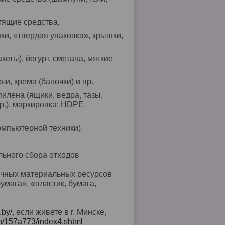
тящие средства,
шки, «твердая упаковка», крышки,
еты), йогурт, сметана, мягкие
и, крема (баночки) и пр.
илена (ящики, ведра, тазы,
р.), маркировка: HDPE,
омпьютерной техники).
ьного сбора отходов
ичных материальных ресурсов
бумага», «пластик, бумага,
.by/
, если живете в г. Минске,
ach/157a773/index4.shtml